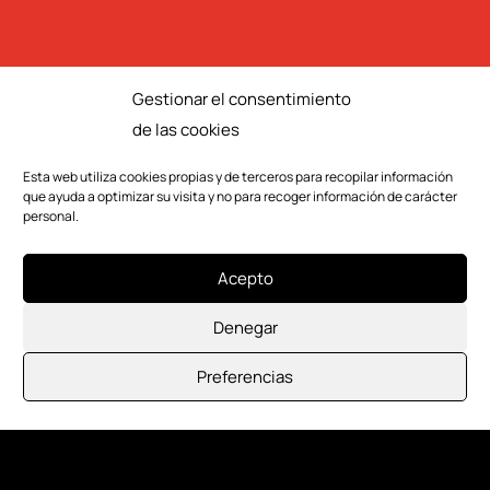
Gestionar el consentimiento
de las cookies
Esta web utiliza cookies propias y de terceros para recopilar información
que ayuda a optimizar su visita y no para recoger información de carácter
GONZALO BORONDO
personal.
REDENTORA
Acepto
Denegar
Preferencias
LOCALIZACIONES