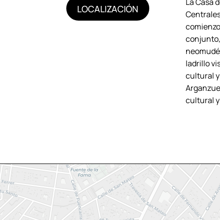
La Casa d
LOCALIZACIÓN
Centrales
comienzos 
conjunto,
neomudéja
ladrillo v
cultural y
Arganzuel
cultural 