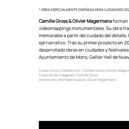
* OBRA ESPECIALMENTE DISEÑADA PARA LUZMADRID 20
Camille Gross & Olivier Magermans
forman 
videomappings monumentales. Su obra tra
memorable a partir del cuidado del detalle
eje narrativo. Tras su primer proyecto en 
desarrollado obras en ciudades y festivale
Ayuntamiento de Mons, Gallier Hall de Nuev
Coescritura y Codirección: Camille Gross y Olivier Mage
Creación de imágenes: Camille Gross
Animación y Montaje musical: Olivier Magermans