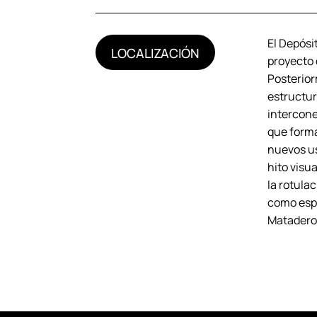
El Depósit
LOCALIZACIÓN
proyecto d
Posterior
estructur
intercone
que forma
nuevos us
hito visu
la rotula
como espa
Matadero 