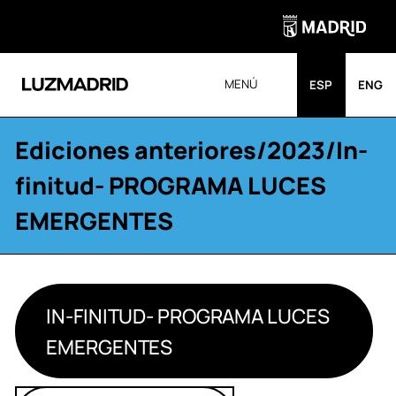
MENÚ
ESP
ENG
Ediciones anteriores
/
2023
/In-
finitud- PROGRAMA LUCES
EMERGENTES
IN-FINITUD- PROGRAMA LUCES
EMERGENTES