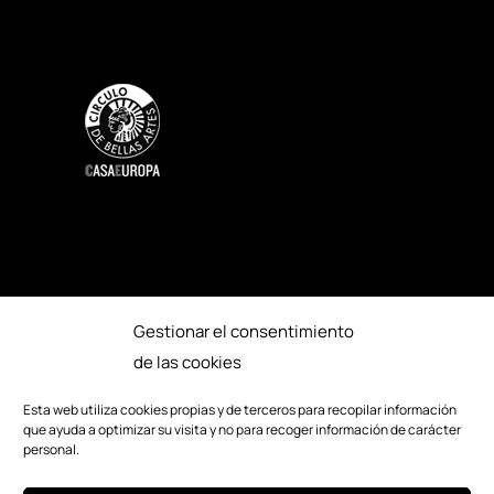
Gestionar el consentimiento
SOSTENIBILIDAD
ACCESIBILIDAD
de las cookies
PRENSA
CRÉDITOS
Esta web utiliza cookies propias y de terceros para recopilar información
que ayuda a optimizar su visita y no para recoger información de carácter
EDICIONES ANTERIORES
personal.