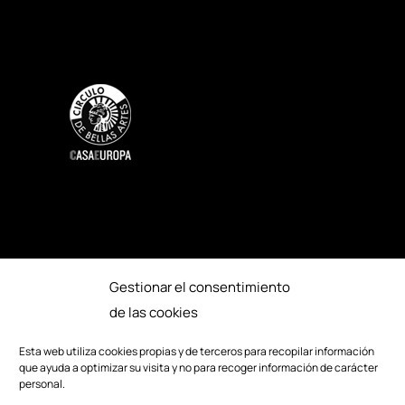
Gestionar el consentimiento
SOSTENIBILIDAD
ACCESIBILIDAD
de las cookies
PRENSA
CRÉDITOS
Esta web utiliza cookies propias y de terceros para recopilar información
que ayuda a optimizar su visita y no para recoger información de carácter
EDICIONES ANTERIORES
personal.